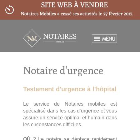
ACCUEIL
Notaire d'urgence
SERVICES
»
TARIFS
»
Testament d'urgence à l'hôpital
PARTENAIRES
Le service de Notaires mobiles est
spécialisé dans les cas d’urgence et vous
BLOG
assure un service optimal et humain dans
les circonstances difficiles.
FAQ
OÙ
? Le notaire se déplace rapidement