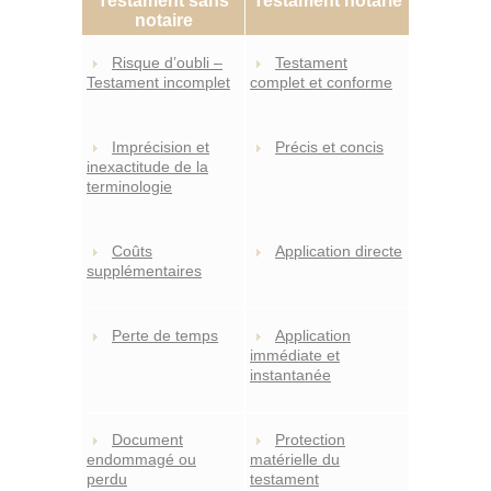
Testament sans
Testament notarié
CONTACT
notaire
Risque d’oubli –
Testament
Testament incomplet
complet et conforme
Imprécision et
Précis et concis
inexactitude de la
terminologie
Coûts
Application directe
supplémentaires
Perte de temps
Application
immédiate et
instantanée
Document
Protection
endommagé ou
matérielle du
perdu
testament